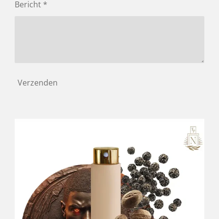
Bericht *
r
e
n
Verzenden