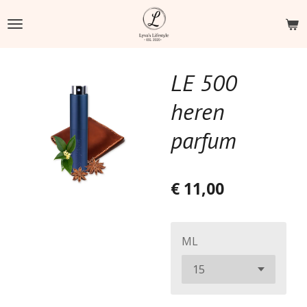
Ga
direct
naar
de
LE 500
hoofdinhoud
heren
parfum
€ 11,00
ML