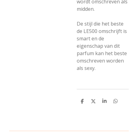
wordt omschreven als
midden.
De stijl die het beste
de LE500 omschrijft is
smart en de
eigenschap van dit
parfum kan het beste
omschreven worden
als sexy.
D
D
S
D
e
e
h
e
l
e
a
l
e
l
r
e
n
e
n