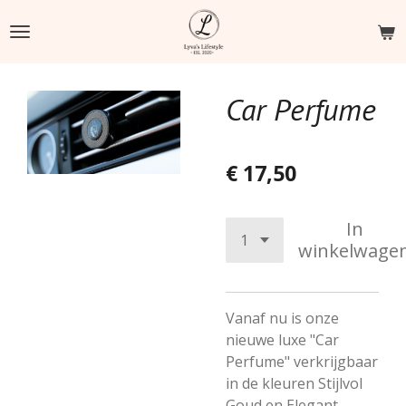
Ga
direct
naar
de
Car Perfume
hoofdinhoud
€ 17,50
In
winkelwage
Vanaf nu is onze
nieuwe luxe "Car
Perfume" verkrijgbaar
in de kleuren Stijlvol
Goud en Elegant