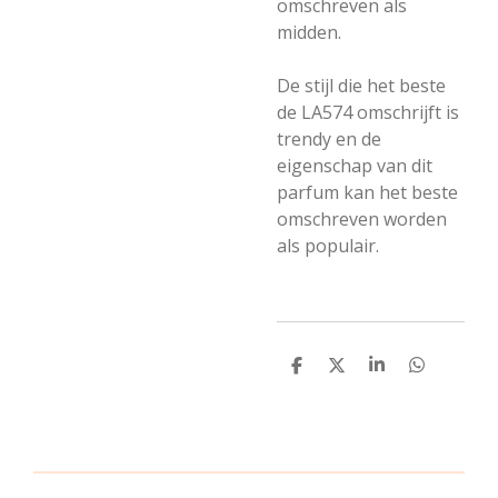
omschreven als
midden.
De stijl die het beste
de LA574 omschrijft is
trendy en de
eigenschap van dit
parfum kan het beste
omschreven worden
als populair.
D
D
S
D
e
e
h
e
l
e
a
l
e
l
r
e
n
e
n