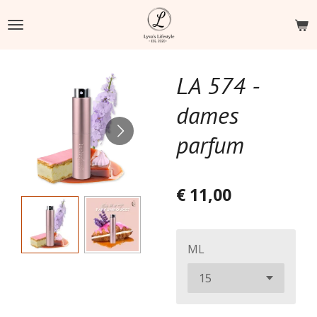
Ga
direct
naar
de
LA 574 -
hoofdinhoud
dames
parfum
€ 11,00
ML