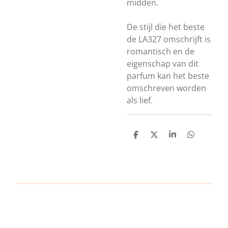
midden.
De stijl die het beste
de LA327 omschrijft is
romantisch en de
eigenschap van dit
parfum kan het beste
omschreven worden
als lief.
D
D
S
D
e
e
h
e
l
e
a
l
e
l
r
e
n
e
n