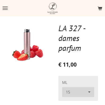
Ga
direct
naar
de
LA 327 -
hoofdinhoud
dames
parfum
€ 11,00
ML