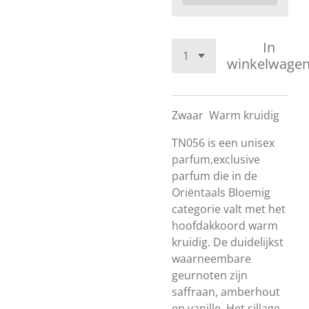
In
winkelwage
Zwaar
Warm kruidig
TN056 is een unisex
parfum,exclusive
parfum die in de
Oriëntaals Bloemig
categorie valt met het
hoofdakkoord warm
kruidig. De duidelijkst
waarneembare
geurnoten zijn
saffraan, amberhout
en vanille. Het sillage