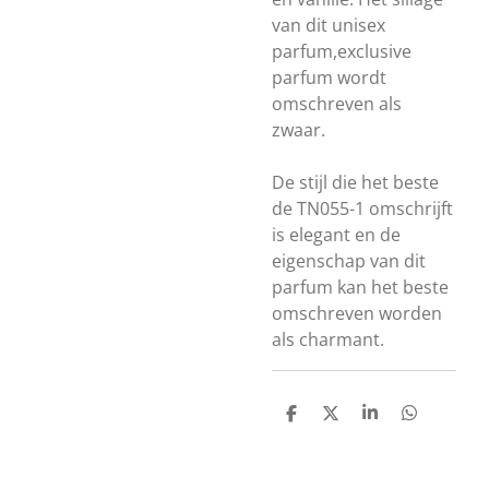
van dit unisex
parfum,exclusive
parfum wordt
omschreven als
zwaar.
De stijl die het beste
de TN055-1 omschrijft
is elegant en de
eigenschap van dit
parfum kan het beste
omschreven worden
als charmant.
D
D
S
D
e
e
h
e
l
e
a
l
e
l
r
e