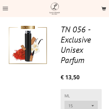
Ga
direct
naar
de
TN 056 -
hoofdinhoud
Exclusive
Unisex
Parfum
€ 13,50
ML