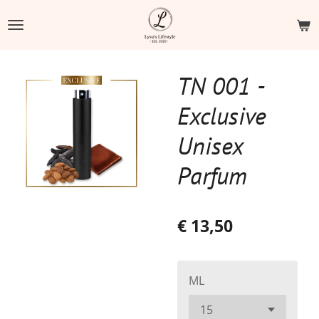
Ga
direct
naar
de
TN 001 -
hoofdinhoud
Exclusive
Unisex
Parfum
€ 13,50
ML