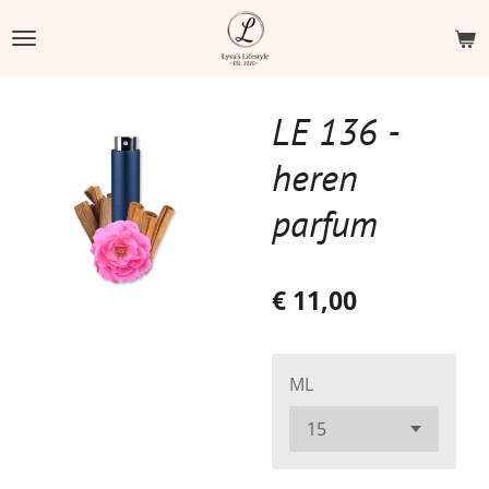
Ga
direct
naar
de
LE 136 -
hoofdinhoud
heren
parfum
€ 11,00
ML