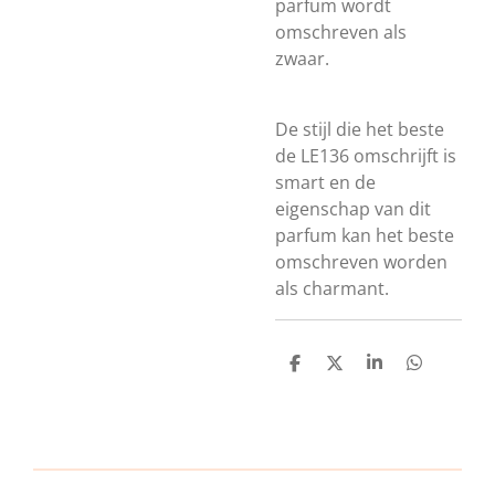
parfum wordt
omschreven als
zwaar.
De stijl die het beste
de LE136 omschrijft is
smart en de
eigenschap van dit
parfum kan het beste
omschreven worden
als charmant.
D
D
S
D
e
e
h
e
l
e
a
l
e
l
r
e
n
e
n