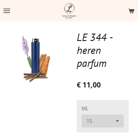
Ga
direct
naar
de
LE 344 -
hoofdinhoud
heren
parfum
€ 11,00
ML