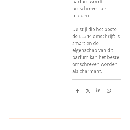
parfum wordt
omschreven als
midden.
De stijl die het beste
de LE344 omschrijft is
smart en de
eigenschap van dit
parfum kan het beste
omschreven worden
als charmant.
D
D
S
D
e
e
h
e
l
e
a
l
e
l
r
e
n
e
n