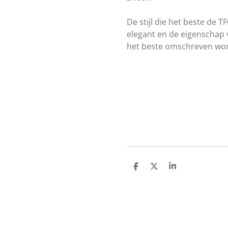
De stijl die het beste de T
elegant en de eigenschap 
het beste omschreven word
D
D
S
e
e
h
l
e
a
e
l
r
n
e