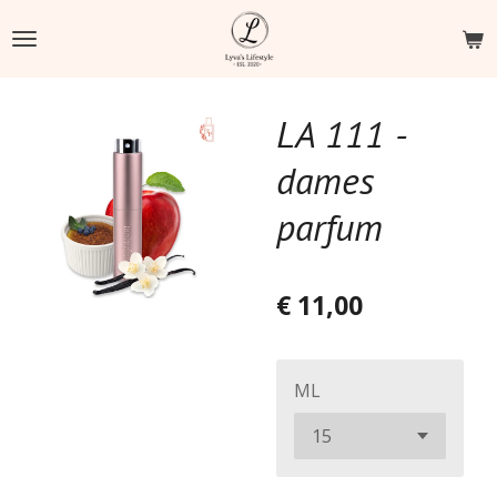
Ga
direct
naar
de
LA 111 -
hoofdinhoud
dames
parfum
€ 11,00
ML