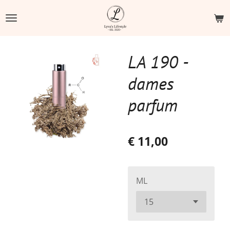
Ga
direct
naar
de
LA 190 -
hoofdinhoud
dames
parfum
€ 11,00
ML