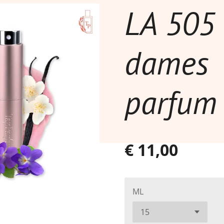
LA 505 
dames
parfum
€ 11,00
ML