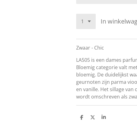
In winkelwa
Zwaar - Chic
LA505 is een dames parfum
Bloemig categorie valt me
bloemig. De duidelijkst 
geurnoten zijn parma vioo
en vanille. Het sillage va
wordt omschreven als zwa
D
D
S
e
e
h
l
e
a
e
l
r