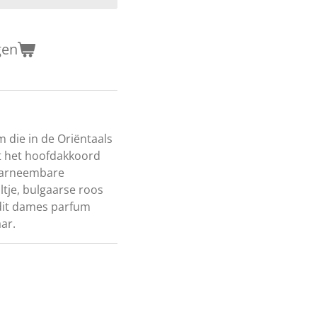
gen
 die in de Oriëntaals
t het hoofdakkoord
waarneembare
ltje, bulgaarse roos
n dit dames parfum
ar.