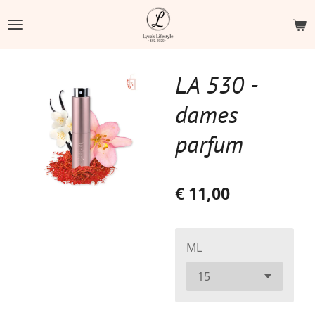
Ga
direct
naar
de
LA 530 -
hoofdinhoud
dames
parfum
€ 11,00
ML