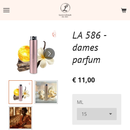
Ga
direct
naar
de
LA 586 -
hoofdinhoud
dames
parfum
€ 11,00
ML