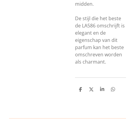
midden.
De stijl die het beste
de LA586 omschrijft is
elegant en de
eigenschap van dit
parfum kan het beste
omschreven worden
als charmant.
D
D
S
D
e
e
h
e
l
e
a
l
e
l
r
e
n
e
n