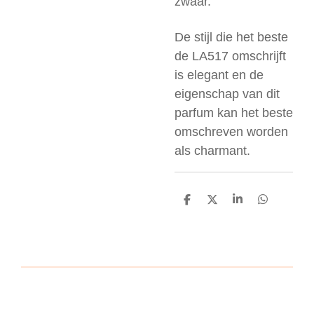
zwaar.
De stijl die het beste
de LA517 omschrijft
is elegant en de
eigenschap van dit
parfum kan het beste
omschreven worden
als charmant.
D
D
S
D
e
e
h
e
l
e
a
l
e
l
r
e
n
e
n