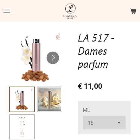
Ga
direct
naar
de
LA 517 -
hoofdinhoud
Dames
parfum
€ 11,00
ML