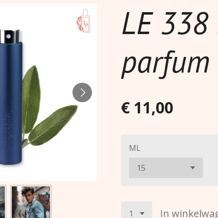
LE 338
parfum
€ 11,00
ML
In winkelwa