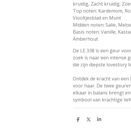
kruidig, Zacht kruidig, Zoe
Top noten: Kardemom, Ro
Viooltjesblad en Munt
Midden noten: Salie, Mel
Basis noten: Vanille, Kasta
Amberhout
De LE 338 is een geur voo
zoek is naar een intense g
die zijn diepste lovestory 
Ontdek de kracht van een
voor haar. De twee geure
elkaar in balans brengt en
symbool van krachtige lief
D
D
S
e
e
h
l
e
a