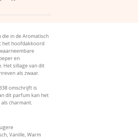
 die in de Aromatisch
et het hoofdakkoord
t waarneembare
 peper en
 Het sillage van dit
reven als zwaar.
338 omschrijft is
an dit parfum kan het
als charmant.
ougere
ch, Vanille, Warm