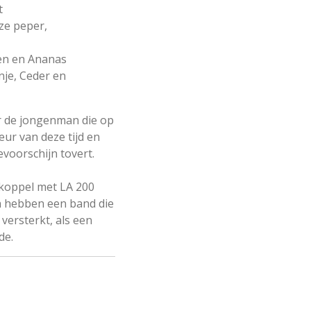
t
ze peper,
oen en Ananas
nje, Ceder en
r de jongenman die op
eur van deze tijd en
tevoorschijn tovert.
 koppel met LA 200
n hebben een band die
 versterkt, als een
de.