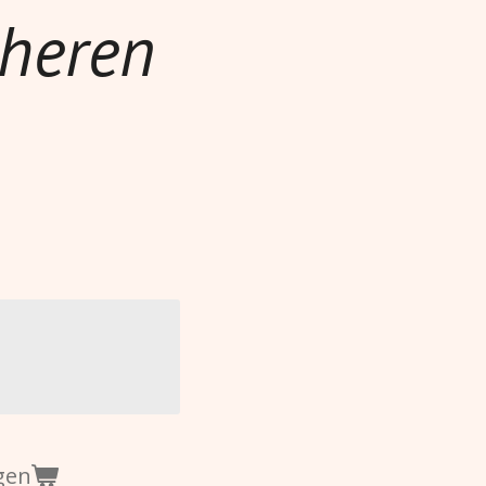
 heren
gen