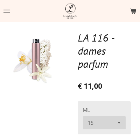
Ga
direct
naar
de
LA 116 -
hoofdinhoud
dames
parfum
€ 11,00
ML