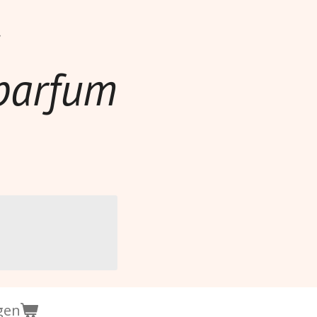
parfum
gen