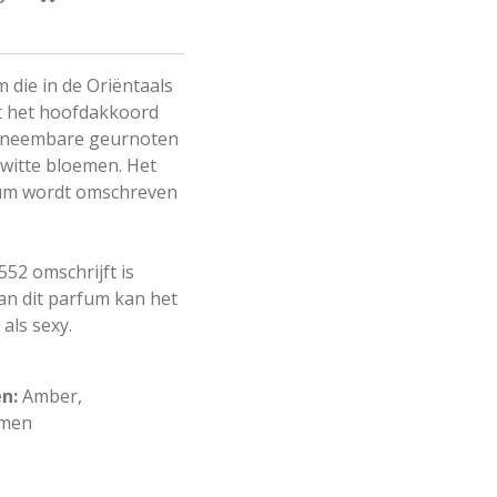
 die in de Oriëntaals
t het hoofdakkoord
arneembare geurnoten
 witte bloemen. Het
rfum wordt omschreven
A552 omschrijft is
an dit parfum kan het
als sexy.
n:
Amber,
emen