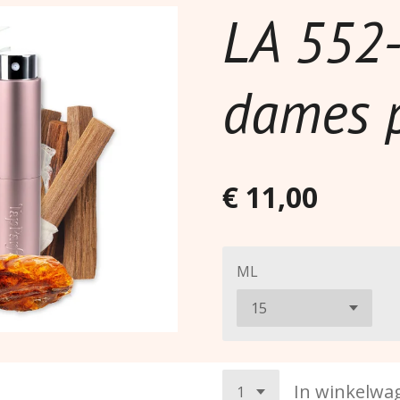
LA 552-
dames 
€ 11,00
ML
In winkelwa