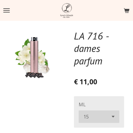
Ga
direct
naar
de
LA 716 -
hoofdinhoud
dames
parfum
€ 11,00
ML