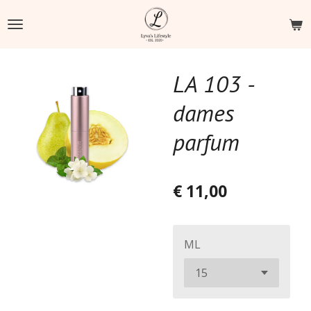
Ga
direct
naar
de
LA 103 -
hoofdinhoud
dames
parfum
€ 11,00
ML