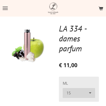
Ga
direct
naar
de
LA 334 -
hoofdinhoud
dames
parfum
€ 11,00
ML