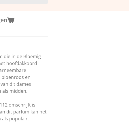
gen
 die in de Bloemig
 het hoofdakkoord
waarneembare
, pioenroos en
e van dit dames
 als midden.
A112 omschrijft is
an dit parfum kan het
als populair.