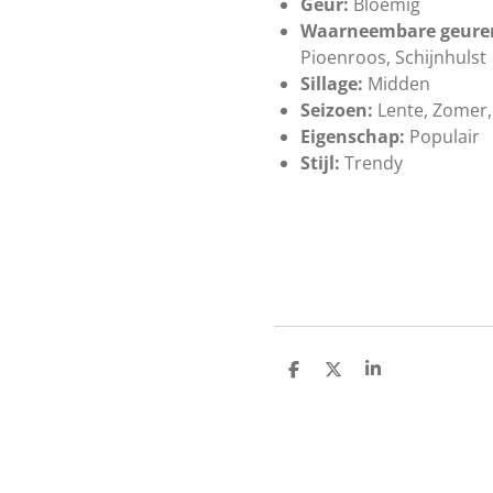
Geur:
Bloemig
Waarneembare geure
Pioenroos, Schijnhulst
Sillage:
Midden
Seizoen:
Lente, Zomer,
Eigenschap:
Populair
Stijl:
Trendy
D
D
S
e
e
h
l
e
a
e
l
r
n
e