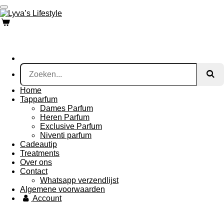
Ga
direct
naar
de
hoofdinhoud
Home
Tapparfum
Dames Parfum
Heren Parfum
Exclusive Parfum
Niventi parfum
Cadeautip
Treatments
Over ons
Contact
Whatsapp verzendlijst
Algemene voorwaarden
Account