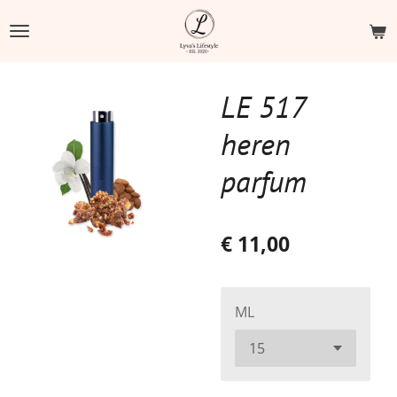
Ga
direct
naar
de
LE 517
hoofdinhoud
heren
parfum
€ 11,00
ML