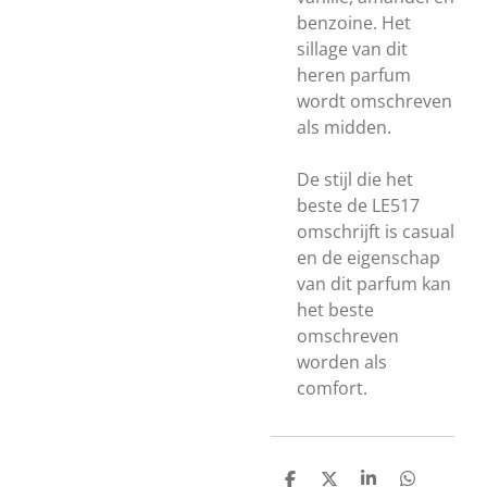
benzoine. Het
sillage van dit
heren parfum
wordt omschreven
als midden.
De stijl die het
beste de LE517
omschrijft is casual
en de eigenschap
van dit parfum kan
het beste
omschreven
worden als
comfort.
D
D
S
D