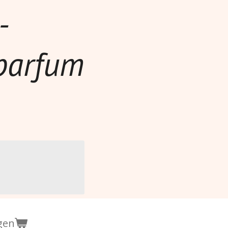
-
parfum
gen