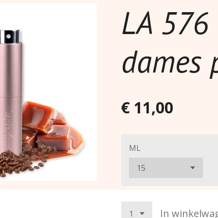
LA 576 
dames 
€ 11,00
ML
In winkelwa