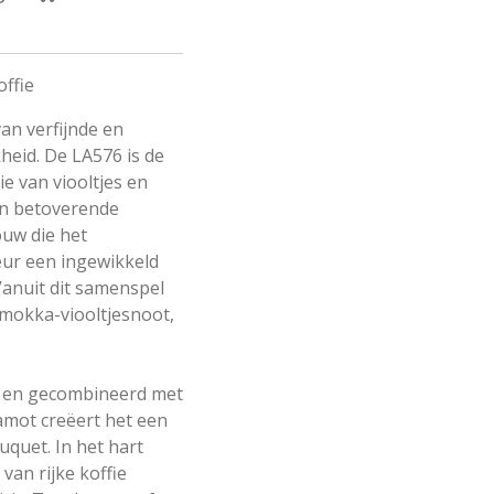
offie
an verfijnde en
heid. De LA576 is de
e van viooltjes en
een betoverende
uw die het
eur een ingewikkeld
Vanuit dit samenspel
mokka-viooltjesnoot,
r en gecombineerd met
amot creëert het een
uquet. In het hart
van rijke koffie