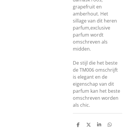
grapefruit en
amberhout. Het
sillage van dit heren
parfum,exclusive
parfum wordt
omschreven als
midden.
De stijl die het beste
de TM006 omschrijft
is elegant en de
eigenschap van dit
parfum kan het beste
omschreven worden
als chic.
D
D
S
D