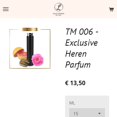
Ga
direct
naar
de
TM 006 -
hoofdinhoud
Exclusive
Heren
Parfum
€ 13,50
ML