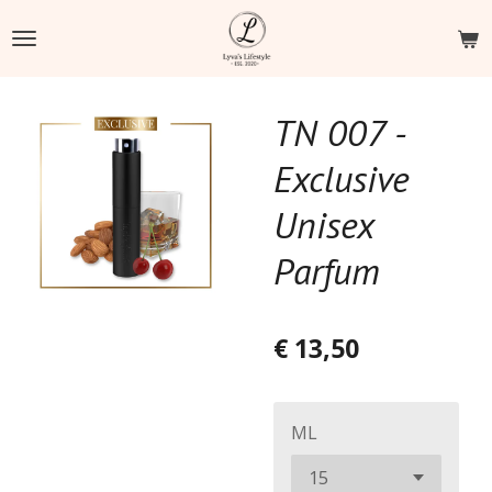
Ga
direct
naar
de
TN 007 -
hoofdinhoud
Exclusive
Unisex
Parfum
€ 13,50
ML