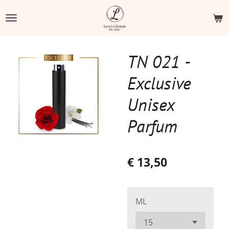
Ga
direct
naar
de
TN 021 -
hoofdinhoud
Exclusive
Unisex
Parfum
€ 13,50
ML