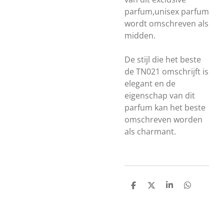
parfum,unisex parfum
wordt omschreven als
midden.
De stijl die het beste
de TN021 omschrijft is
elegant en de
eigenschap van dit
parfum kan het beste
omschreven worden
als charmant.
D
D
S
D
e
e
h
e
l
e
a
l
e
l
r
e
n
e
n