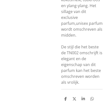
en ylang-ylang. Het
sillage van dit
exclusive
parfum,unisex parfum
wordt omschreven als
midden.
De stijl die het beste
de TN002 omschrijft is
elegant en de
eigenschap van dit
parfum kan het beste
omschreven worden
als vrolijk.
D
D
S
D
e
e
h
e
l
e
a
l