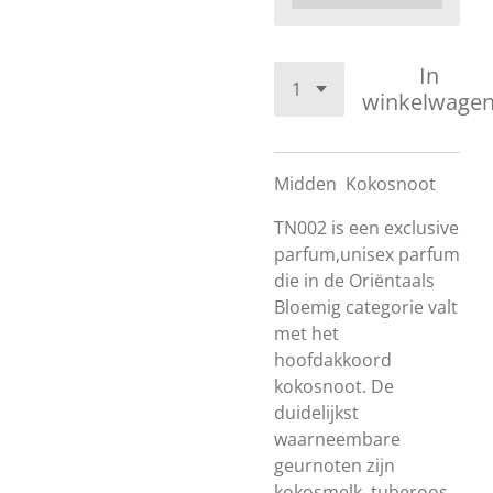
In
winkelwage
Midden
Kokosnoot
TN002 is een exclusive
parfum,unisex parfum
die in de Oriëntaals
Bloemig categorie valt
met het
hoofdakkoord
kokosnoot. De
duidelijkst
waarneembare
geurnoten zijn
kokosmelk, tuberoos