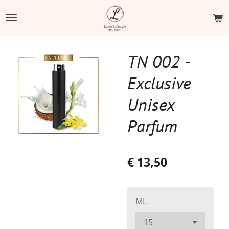
Ga
direct
naar
de
TN 002 -
hoofdinhoud
Exclusive
Unisex
Parfum
€ 13,50
ML